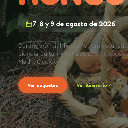
7, 8 y 9 de agosto de 2026
Durango Oficial. Recorridos micoturísti
ciencia, cultura y naturaleza en los bosqu
Madre Occidental.
Ver paquetes
Ver itinerario