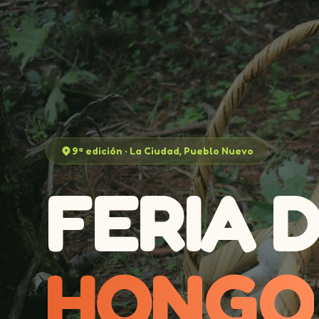
9ª edición · La Ciudad, Pueblo Nuevo
FERIA 
HONGO